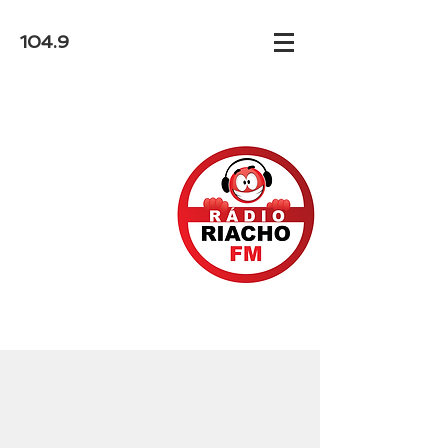
104.9
Há 27 anos, o Amor da Cidade
A Riacho FM é uma emissora de Rádio