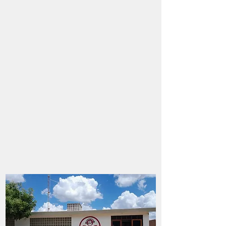
Comunitária com uma trajetória de 27
anos de dedicação e serviço à
comunidade. Operando na frequência
104.9, a nossa sede está situada na
cidade de Riacho das Almas, no estado de
Pernambuco. Desde o nosso início, o
nosso compromisso tem sido atender às
demandas da comunidade que servimos,
enquanto também oferecemos um
valioso espaço para os talentosos artistas
locais, comerciantes e grupos religiosos.
Além disso, ao longo dos anos, temos
mantido um firme compromisso com a
formação e educação, compartilhando o
conhecimento da arte da comunicação
com todos aqueles que aspiram a uma
carreira nesta área
.